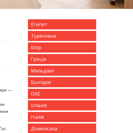
Єгипет
Туреччина
Кіпр
Греція
Мальдіви
Болгарія
вере —
ОАЕ
ами
Іспанія
инии
Італія
Домінікана
ат,