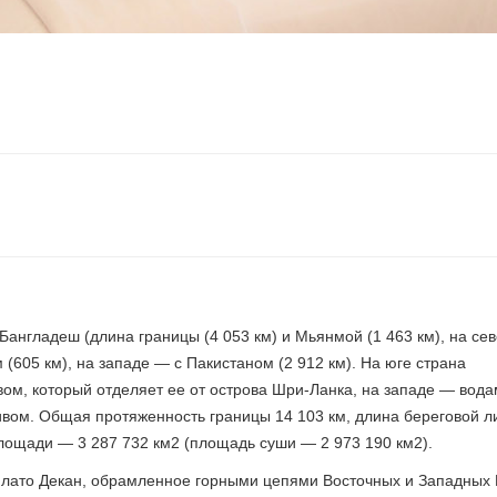
 Бангладеш (длина границы (4 053 км) и Мьянмой (1 463 км), на се
м (605 км), на западе — с Пакистаном (2 912 км). На юге страна
ом, который отделяет ее от острова Шри-Ланка, на западе — вод
ивом. Общая протяженность границы 14 103 км, длина береговой л
площади — 3 287 732 км2 (площадь суши — 2 973 190 км2).
лато Декан, обрамленное горными цепями Восточных и Западных Г