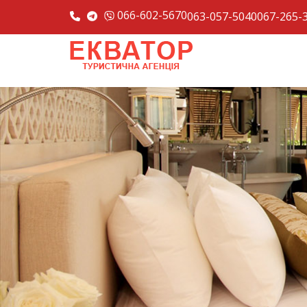
066-602-5670
063-057-5040
067-265-