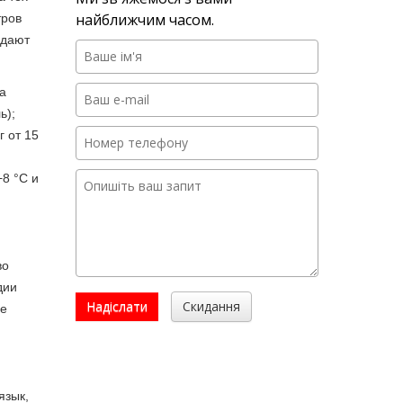
найближчим часом.
тров
адают
а
ь);
г от 15
−8 °C и
во
дии
Надіслати
Скидання
ое
язык,