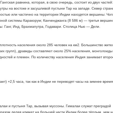
ангская равнина, которая, в свою очередь, состоит из двух частей:
утры на востоке и засушливой пустыни Тар на западе. Север стран
остью или частично на территории Индии находятся вершины: Чого
рной системы Каракорум; Канченджанга (8 586 м) — третья вершин
ны: Ганг, Инд, Брахмапутра, Годавари. Столица Нью — Дели.
 плотность населения около 285 человек на км2. Большинство жите
ких групп), дравиды составляют около 25% населения, монголоид
одностей и племен. По количеству населения Индия занимает второ
ет) +2,5 часа, так как в Индии не переводят часы на зимнее время,
алаи и пустыня Тар, вызывая муссоны. Гималаи служат преградой
разом делая климат на большей части Индии более тёплым, чем н