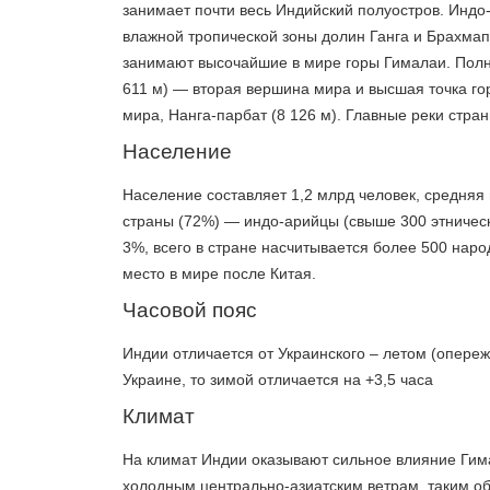
занимает почти весь Индийский полуостров. Индо-Г
влажной тропической зоны долин Ганга и Брахмап
занимают высочайшие в мире горы Гималаи. Полн
611 м) — вторая вершина мира и высшая точка го
мира, Нанга-парбат (8 126 м). Главные реки стра
Население
Население составляет 1,2 млрд человек, средняя
страны (72%) — индо-арийцы (свыше 300 этничес
3%, всего в стране насчитывается более 500 нар
место в мире после Китая.
Часовой пояс
Индии отличается от Украинского – летом (опережа
Украине, то зимой отличается на +3,5 часа
Климат
На климат Индии оказывают сильное влияние Гим
холодным центрально-азиатским ветрам, таким об