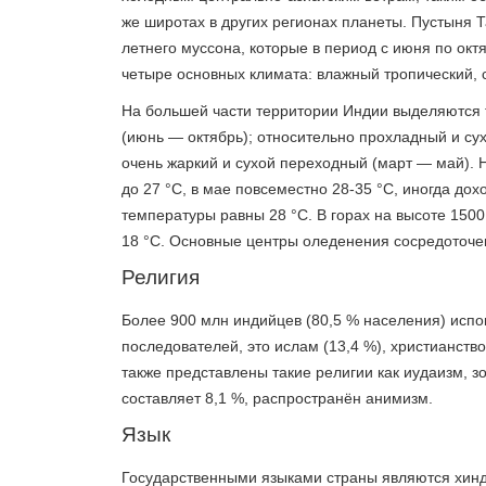
же широтах в других регионах планеты. Пустыня 
летнего муссона, которые в период с июня по ок
четыре основных климата: влажный тропический, 
На большей части территории Индии выделяются т
(июнь — октябрь); относительно прохладный и су
очень жаркий и сухой переходный (март — май). Н
до 27 °C, в мае повсеместно 28-35 °C, иногда до
температуры равны 28 °C. В горах на высоте 1500 
18 °C. Основные центры оледенения сосредоточен
Религия
Более 900 млн индийцев (80,5 % населения) испо
последователей, это ислам (13,4 %), христианство 
также представлены такие религии как иудаизм, з
составляет 8,1 %, распространён анимизм.
Язык
Государственными языками страны являются хинд