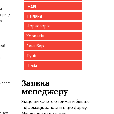
Індія
ы
-ри (8
Таїланд
а
Чорногорія
Хорватія
Занзібар
лей
ы —
Туніс
е
Чехія
Заявка
 как в
менеджеру
Якщо ви хочете отримати більше
інформації, заповніть цю форму.
Ми зв'яжемося з вами
а тех