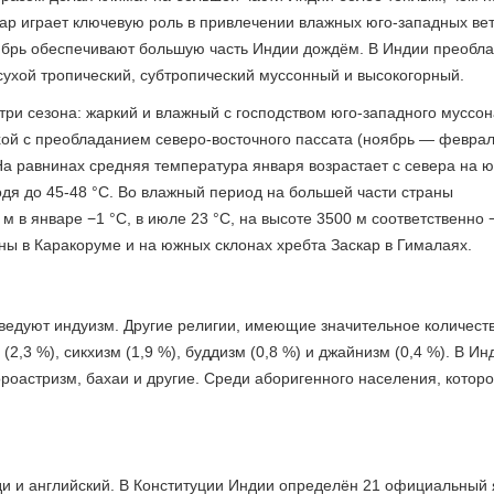
Тар играет ключевую роль в привлечении влажных юго-западных ве
тябрь обеспечивают большую часть Индии дождём. В Индии преобл
сухой тропический, субтропический муссонный и высокогорный.
ри сезона: жаркий и влажный с господством юго-западного муссон
хой с преобладанием северо-восточного пассата (ноябрь — феврал
а равнинах средняя температура января возрастает с севера на ю
ходя до 45-48 °C. Во влажный период на большей части страны
м в январе −1 °C, в июле 23 °C, на высоте 3500 м соответственно 
ы в Каракоруме и на южных склонах хребта Заскар в Гималаях.
ведуют индуизм. Другие религии, имеющие значительное количест
(2,3 %), сикхизм (1,9 %), буддизм (0,8 %) и джайнизм (0,4 %). В Ин
ороастризм, бахаи и другие. Среди аборигенного населения, котор
и и английский. В Конституции Индии определён 21 официальный 