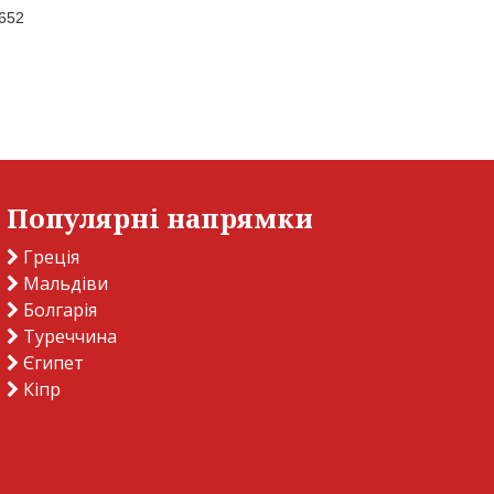
1652
Популярні напрямки
Греція
Мальдіви
Болгарія
Туреччина
Єгипет
Кіпр